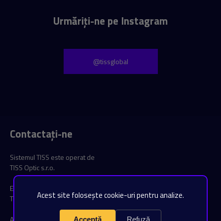
Urmăriți-ne pe Instagram
@tissglobal
Contactați-ne
Sistemul TISS este operat de
TISS Optic s.r.o.
E-mail:
help@tissoptic.ro
Acest site folosește cookie-uri pentru analize.
Telefon: +40 373 761 440
Adresă facturare:
Acceptă
Refuză